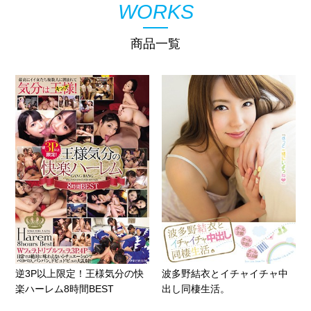
WORKS
商品一覧
逆3P以上限定！王様気分の快
波多野結衣とイチャイチャ中
楽ハーレム8時間BEST
出し同棲生活。