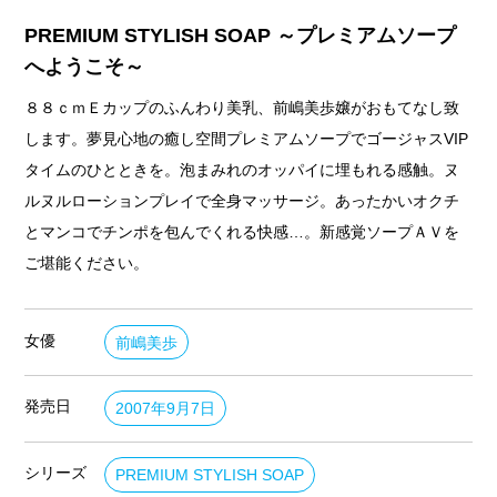
PREMIUM STYLISH SOAP ～プレミアムソープ
へようこそ～
８８ｃｍＥカップのふんわり美乳、前嶋美歩嬢がおもてなし致
します。夢見心地の癒し空間プレミアムソープでゴージャスVIP
タイムのひとときを。泡まみれのオッパイに埋もれる感触。ヌ
ルヌルローションプレイで全身マッサージ。あったかいオクチ
とマンコでチンポを包んでくれる快感…。新感覚ソープＡＶを
ご堪能ください。
女優
前嶋美歩
発売日
2007年9月7日
シリーズ
PREMIUM STYLISH SOAP