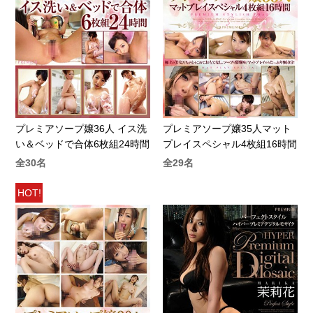
プレミアソープ嬢36人 イス洗
プレミアソープ嬢35人マット
い＆ベッドで合体6枚組24時間
プレイスペシャル4枚組16時間
全30名
全29名
HOT!