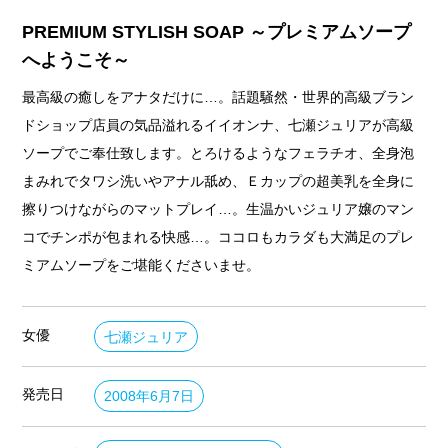
PREMIUM STYLISH SOAP ～プレミアムソープ
へようこそ～
最高級の癒しをアナタだけに…。話題騒然・世界的高級ブラン
ドショップ店員の気品溢れるイイオンナ、七瀬ジュリアが高級
ソープでご奉仕致します。とろけるようなフェラチオ、全身泡
まみれでタワシ洗いやアナル舐め、Ｅカップの超美乳を全身に
擦りつけながらのマットプレイ…。生温かいジュリア嬢のマン
コでチンポが包まれる快感…。ココロもカラダも大満足のプレ
ミアムソープをご堪能くださいませ。
女優
七瀬ジュリア
発売日
2008年6月7日