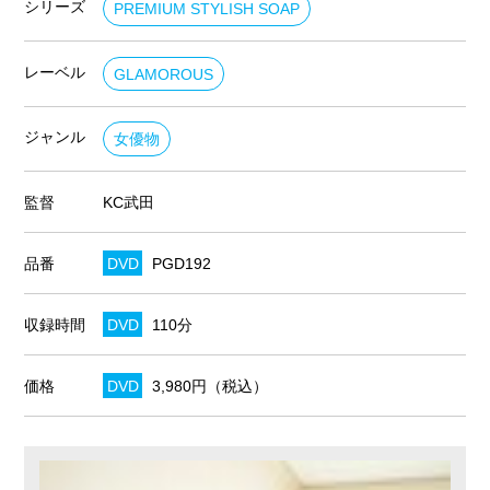
シリーズ
PREMIUM STYLISH SOAP
レーベル
GLAMOROUS
ジャンル
女優物
監督
KC武田
品番
DVD
PGD192
収録時間
DVD
110分
価格
DVD
3,980円（税込）