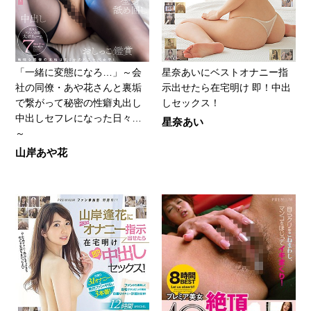
「一緒に変態になろ…」～会
星奈あいにベストオナニー指
社の同僚・あや花さんと裏垢
示出せたら在宅明け 即！中出
で繋がって秘密の性癖丸出し
しセックス！
中出しセフレになった日々…
星奈あい
～
山岸あや花